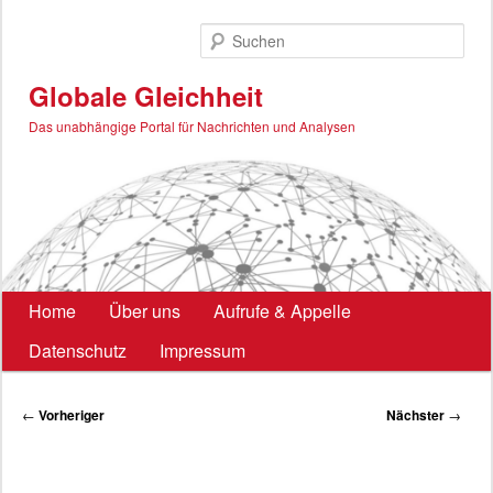
Zum
primären
Such
Inhalt
springen
Globale Gleichheit
Das unabhängige Portal für Nachrichten und Analysen
Hauptmenü
Home
Über uns
Aufrufe & Appelle
Datenschutz
Impressum
Beitragsnavigation
←
Vorheriger
Nächster
→