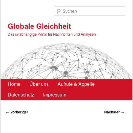
Zum
primären
Such
Inhalt
springen
Globale Gleichheit
Das unabhängige Portal für Nachrichten und Analysen
Hauptmenü
Home
Über uns
Aufrufe & Appelle
Datenschutz
Impressum
Beitragsnavigation
←
Vorheriger
Nächster
→