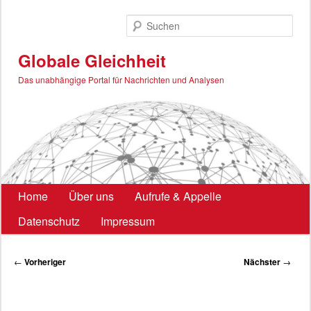
Zum
primären
Such
Inhalt
springen
Globale Gleichheit
Das unabhängige Portal für Nachrichten und Analysen
Hauptmenü
Home
Über uns
Aufrufe & Appelle
Datenschutz
Impressum
Beitragsnavigation
←
Vorheriger
Nächster
→