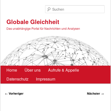
Zum
primären
Such
Inhalt
springen
Globale Gleichheit
Das unabhängige Portal für Nachrichten und Analysen
Hauptmenü
Home
Über uns
Aufrufe & Appelle
Datenschutz
Impressum
Beitragsnavigation
←
Vorheriger
Nächster
→