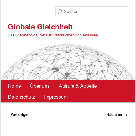
Zum
primären
Such
Inhalt
springen
Globale Gleichheit
Das unabhängige Portal für Nachrichten und Analysen
Hauptmenü
Home
Über uns
Aufrufe & Appelle
Datenschutz
Impressum
Beitragsnavigation
←
Vorheriger
Nächster
→