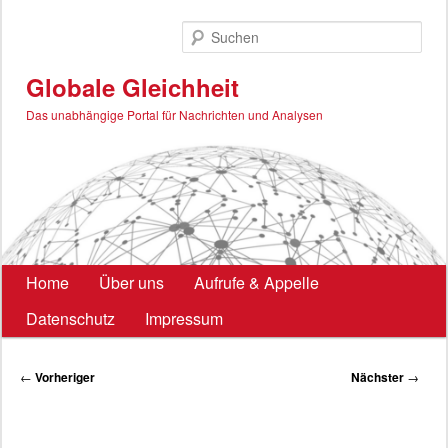
Zum
primären
Such
Inhalt
springen
Globale Gleichheit
Das unabhängige Portal für Nachrichten und Analysen
Hauptmenü
Home
Über uns
Aufrufe & Appelle
Datenschutz
Impressum
Beitragsnavigation
←
Vorheriger
Nächster
→