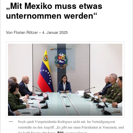
„Mit Mexiko muss etwas
unternommen werden“
Von Florian Rötzer – 4. Januar 2025
Noch spielt Vizepräsidentin Rodriguez nicht mit. Im Verteidigungsrat
verurteilte sie den Angriff: „Es gibt nur einen Präsidenten in Venezuela, und
der heißt Nicolas Maduro“.
Bild
:
vicepresidencia