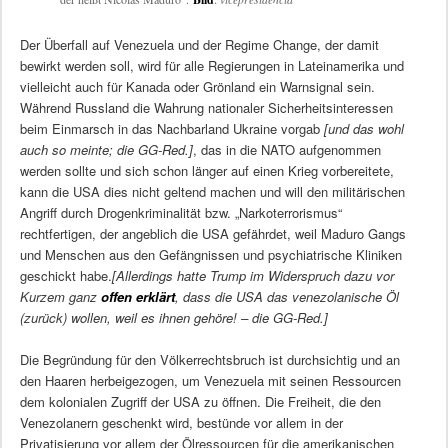
Der Überfall auf Venezuela und der Regime Change, der damit
bewirkt werden soll, wird für alle Regierungen in Lateinamerika und
vielleicht auch für Kanada oder Grönland ein Warnsignal sein.
Während Russland die Wahrung nationaler Sicherheitsinteressen
beim Einmarsch in das Nachbarland Ukraine vorgab
[und das wohl
auch so meinte; die GG-Red.]
, das in die NATO aufgenommen
werden sollte und sich schon länger auf einen Krieg vorbereitete,
kann die USA dies nicht geltend machen und will den militärischen
Angriff durch Drogenkriminalität bzw. „Narkoterrorismus“
rechtfertigen, der angeblich die USA gefährdet, weil Maduro Gangs
und Menschen aus den Gefängnissen und psychiatrische Kliniken
geschickt habe.
[Allerdings hatte Trump im Widerspruch dazu vor
Kurzem ganz
offen erklärt
, dass die USA das venezolanische Öl
(zurück) wollen, weil es ihnen gehöre! – die GG-Red.]
Die Begründung für den Völkerrechtsbruch ist durchsichtig und an
den Haaren herbeigezogen, um Venezuela mit seinen Ressourcen
dem kolonialen Zugriff der USA zu öffnen. Die Freiheit, die den
Venezolanern geschenkt wird, bestünde vor allem in der
Privatisierung vor allem der Ölressourcen für die amerikanischen