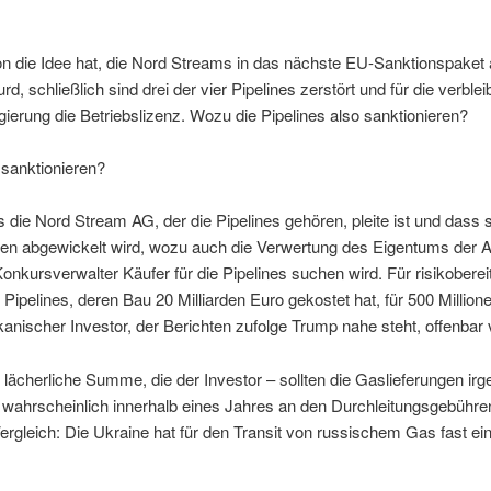
die Idee hat, die Nord Streams in das nächste EU-Sanktionspaket 
rd, schließlich sind drei der vier Pipelines zerstört und für die verbl
ierung die Betriebslizenz. Wozu die Pipelines also sanktionieren?
sanktionieren?
s die Nord Stream AG, der die Pipelines gehören, pleite ist und dass s
en abgewickelt wird, wozu auch die Verwertung des Eigentums der AG
onkursverwalter Käufer für die Pipelines suchen wird. Für risikobere
Pipelines, deren Bau 20 Milliarden Euro gekostet hat, für 500 Millio
anischer Investor, der Berichten zufolge Trump nahe steht, offenbar 
 lächerliche Summe, die der Investor – sollten die Gaslieferungen i
ahrscheinlich innerhalb eines Jahres an den Durchleitungsgebühre
rgleich: Die Ukraine hat für den Transit von russischem Gas fast ein