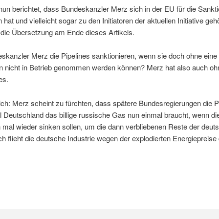
nun berichtet, dass Bundeskanzler Merz sich in der EU für die Sankti
at und vielleicht sogar zu den Initiatoren der aktuellen Initiative geh
n die Übersetzung am Ende dieses Artikels.
skanzler Merz die Pipelines sanktionieren, wenn sie doch ohne ein
n nicht in Betrieb genommen werden können? Merz hat also auch o
es.
lich: Merz scheint zu fürchten, dass spätere Bundesregierungen die P
l Deutschland das billige russische Gas nun einmal braucht, wenn die
mal wieder sinken sollen, um die dann verbliebenen Reste der deuts
ch flieht die deutsche Industrie wegen der explodierten Energiepreise 