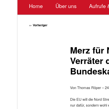
Hauptmenü
Home
Über uns
Aufrufe 
Beitragsnavigation
←
Vorheriger
Merz für
Verräter 
Bundeska
Von Thomas Röper – 24
Die EU will die Nord St
nur dafür, sondern wohl 