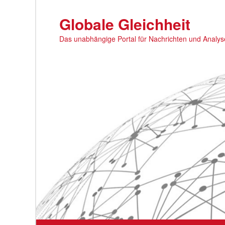
Zum
primären
Globale Gleichheit
Inhalt
Das unabhängige Portal für Nachrichten und Analy
springen