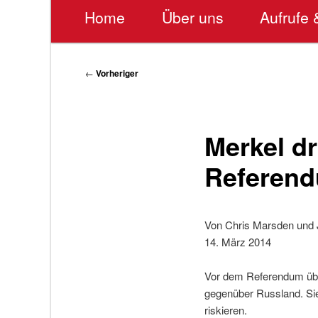
Hauptmenü
Home
Über uns
Aufrufe 
Beitragsnavigation
←
Vorheriger
Merkel d
Referend
Von Chris Marsden und 
14. März 2014
Vor dem Referendum übe
gegenüber Russland. Sie 
riskieren.