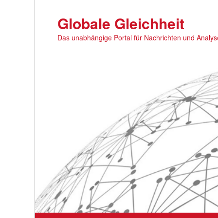
Zum
primären
Globale Gleichheit
Inhalt
Das unabhängige Portal für Nachrichten und Analy
springen