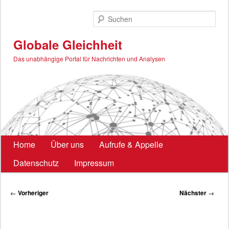
Zum
primären
Such
Inhalt
springen
Globale Gleichheit
Das unabhängige Portal für Nachrichten und Analysen
Hauptmenü
Home
Über uns
Aufrufe & Appelle
Datenschutz
Impressum
Beitragsnavigation
←
Vorheriger
Nächster
→