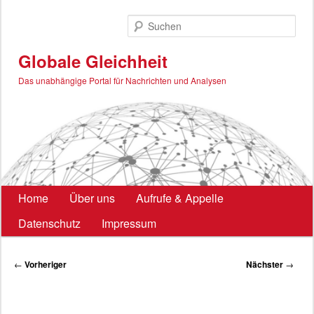
Zum
primären
Such
Inhalt
springen
Globale Gleichheit
Das unabhängige Portal für Nachrichten und Analysen
Hauptmenü
Home
Über uns
Aufrufe & Appelle
Datenschutz
Impressum
Beitragsnavigation
←
Vorheriger
Nächster
→