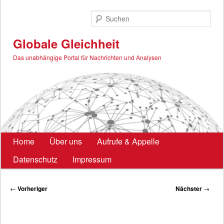
Zum
primären
Such
Inhalt
springen
Globale Gleichheit
Das unabhängige Portal für Nachrichten und Analysen
Hauptmenü
Home
Über uns
Aufrufe & Appelle
Datenschutz
Impressum
Beitragsnavigation
←
Vorheriger
Nächster
→