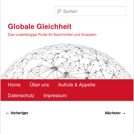
Zum
primären
Such
Inhalt
springen
Globale Gleichheit
Das unabhängige Portal für Nachrichten und Analysen
Hauptmenü
Home
Über uns
Aufrufe & Appelle
Datenschutz
Impressum
Beitragsnavigation
←
Vorheriger
Nächster
→