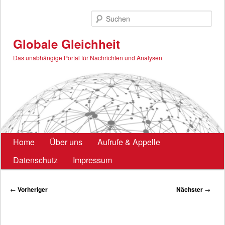
Zum
primären
Such
Inhalt
springen
Globale Gleichheit
Das unabhängige Portal für Nachrichten und Analysen
Hauptmenü
Home
Über uns
Aufrufe & Appelle
Datenschutz
Impressum
Beitragsnavigation
←
Vorheriger
Nächster
→