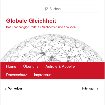
Zum
primären
Such
Inhalt
springen
Globale Gleichheit
Das unabhängige Portal für Nachrichten und Analysen
Hauptmenü
Home
Über uns
Aufrufe & Appelle
Datenschutz
Impressum
Beitragsnavigation
←
Vorheriger
Nächster
→