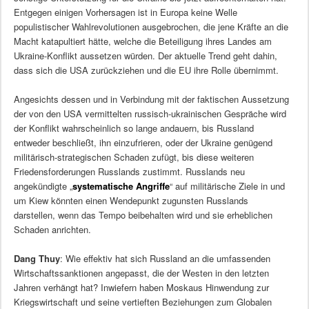
Entgegen einigen Vorhersagen ist in Europa keine Welle
populistischer Wahlrevolutionen ausgebrochen, die jene Kräfte an die
Macht katapultiert hätte, welche die Beteiligung ihres Landes am
Ukraine-Konflikt aussetzen würden. Der aktuelle Trend geht dahin,
dass sich die USA zurückziehen und die EU ihre Rolle übernimmt.
Angesichts dessen und in Verbindung mit der faktischen Aussetzung
der von den USA vermittelten russisch-ukrainischen Gespräche wird
der Konflikt wahrscheinlich so lange andauern, bis Russland
entweder beschließt, ihn einzufrieren, oder der Ukraine genügend
militärisch-strategischen Schaden zufügt, bis diese weiteren
Friedensforderungen Russlands zustimmt. Russlands neu
angekündigte „
systematische Angriffe
“ auf militärische Ziele in und
um Kiew könnten einen Wendepunkt zugunsten Russlands
darstellen, wenn das Tempo beibehalten wird und sie erheblichen
Schaden anrichten.
Dang Thuy
: Wie effektiv hat sich Russland an die umfassenden
Wirtschaftssanktionen angepasst, die der Westen in den letzten
Jahren verhängt hat? Inwiefern haben Moskaus Hinwendung zur
Kriegswirtschaft und seine vertieften Beziehungen zum Globalen