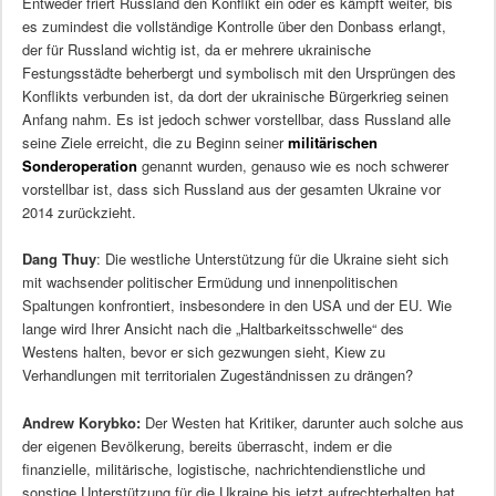
Entweder friert Russland den Konflikt ein oder es kämpft weiter, bis
es zumindest die vollständige Kontrolle über den Donbass erlangt,
der für Russland wichtig ist, da er mehrere ukrainische
Festungsstädte beherbergt und symbolisch mit den Ursprüngen des
Konflikts verbunden ist, da dort der ukrainische Bürgerkrieg seinen
Anfang nahm. Es ist jedoch schwer vorstellbar, dass Russland alle
seine Ziele erreicht, die zu Beginn seiner
militärischen
Sonderoperation
genannt wurden, genauso wie es noch schwerer
vorstellbar ist, dass sich Russland aus der gesamten Ukraine vor
2014 zurückzieht.
Dang Thuy
:
Die westliche Unterstützung für die Ukraine sieht sich
mit wachsender politischer Ermüdung und innenpolitischen
Spaltungen konfrontiert, insbesondere in den USA und der EU. Wie
lange wird Ihrer Ansicht nach die „Haltbarkeitsschwelle“ des
Westens halten, bevor er sich gezwungen sieht, Kiew zu
Verhandlungen mit territorialen Zugeständnissen zu drängen?
Andrew Korybko:
Der Westen hat Kritiker, darunter auch solche aus
der eigenen Bevölkerung, bereits überrascht, indem er die
finanzielle, militärische, logistische, nachrichtendienstliche und
sonstige Unterstützung für die Ukraine bis jetzt aufrechterhalten hat.