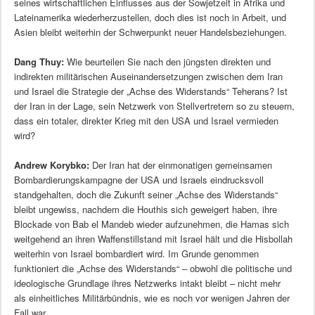
seines wirtschaftlichen Einflusses aus der Sowjetzeit in Afrika und
Lateinamerika wiederherzustellen, doch dies ist noch in Arbeit, und
Asien bleibt weiterhin der Schwerpunkt neuer Handelsbeziehungen.
Dang Thuy:
Wie beurteilen Sie nach den jüngsten direkten und
indirekten militärischen Auseinandersetzungen zwischen dem Iran
und Israel die Strategie der „Achse des Widerstands“ Teherans? Ist
der Iran in der Lage, sein Netzwerk von Stellvertretern so zu steuern,
dass ein totaler, direkter Krieg mit den USA und Israel vermieden
wird?
Andrew Korybko:
Der Iran hat der einmonatigen gemeinsamen
Bombardierungskampagne der USA und Israels eindrucksvoll
standgehalten, doch die Zukunft seiner „Achse des Widerstands“
bleibt ungewiss, nachdem die Houthis sich geweigert haben, ihre
Blockade von Bab el Mandeb wieder aufzunehmen, die Hamas sich
weitgehend an ihren Waffenstillstand mit Israel hält und die Hisbollah
weiterhin von Israel bombardiert wird. Im Grunde genommen
funktioniert die „Achse des Widerstands“ – obwohl die politische und
ideologische Grundlage ihres Netzwerks intakt bleibt – nicht mehr
als einheitliches Militärbündnis, wie es noch vor wenigen Jahren der
Fall war.