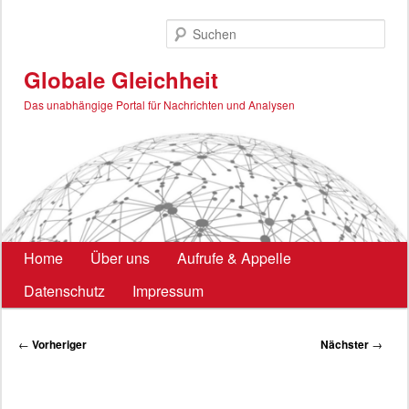
Zum
primären
Such
Inhalt
springen
Globale Gleichheit
Das unabhängige Portal für Nachrichten und Analysen
Hauptmenü
Home
Über uns
Aufrufe & Appelle
Datenschutz
Impressum
Beitragsnavigation
←
Vorheriger
Nächster
→