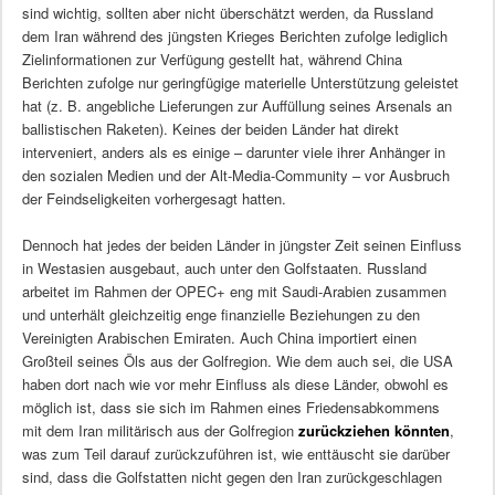
sind wichtig, sollten aber nicht überschätzt werden, da Russland
dem Iran während des jüngsten Krieges Berichten zufolge lediglich
Zielinformationen zur Verfügung gestellt hat, während China
Berichten zufolge nur geringfügige materielle Unterstützung geleistet
hat (z. B. angebliche Lieferungen zur Auffüllung seines Arsenals an
ballistischen Raketen). Keines der beiden Länder hat direkt
interveniert, anders als es einige – darunter viele ihrer Anhänger in
den sozialen Medien und der Alt-Media-Community – vor Ausbruch
der Feindseligkeiten vorhergesagt hatten.
Dennoch hat jedes der beiden Länder in jüngster Zeit seinen Einfluss
in Westasien ausgebaut, auch unter den Golfstaaten. Russland
arbeitet im Rahmen der OPEC+ eng mit Saudi-Arabien zusammen
und unterhält gleichzeitig enge finanzielle Beziehungen zu den
Vereinigten Arabischen Emiraten. Auch China importiert einen
Großteil seines Öls aus der Golfregion. Wie dem auch sei, die USA
haben dort nach wie vor mehr Einfluss als diese Länder, obwohl es
möglich ist, dass sie sich im Rahmen eines Friedensabkommens
mit dem Iran militärisch aus der Golfregion
zurückziehen könnten
,
was zum Teil darauf zurückzuführen ist, wie enttäuscht sie darüber
sind, dass die Golfstatten nicht gegen den Iran zurückgeschlagen