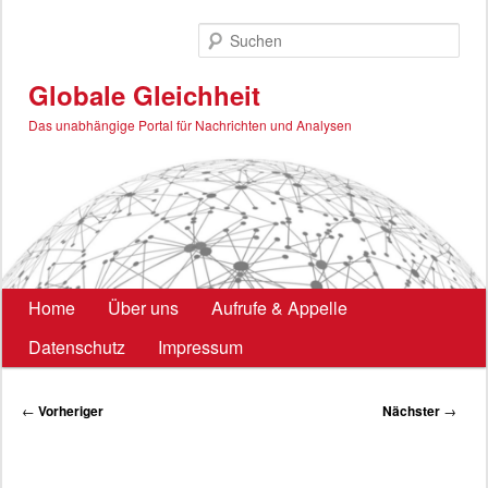
Zum
primären
Such
Inhalt
springen
Globale Gleichheit
Das unabhängige Portal für Nachrichten und Analysen
Hauptmenü
Home
Über uns
Aufrufe & Appelle
Datenschutz
Impressum
Beitragsnavigation
←
Vorheriger
Nächster
→