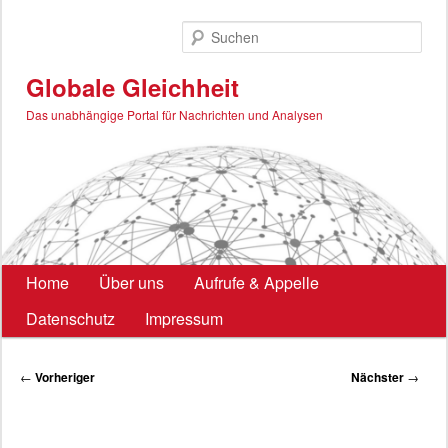
Zum
primären
Such
Inhalt
springen
Globale Gleichheit
Das unabhängige Portal für Nachrichten und Analysen
Hauptmenü
Home
Über uns
Aufrufe & Appelle
Datenschutz
Impressum
Beitragsnavigation
←
Vorheriger
Nächster
→