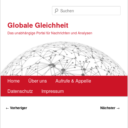
Zum
primären
Such
Inhalt
springen
Globale Gleichheit
Das unabhängige Portal für Nachrichten und Analysen
Hauptmenü
Home
Über uns
Aufrufe & Appelle
Datenschutz
Impressum
Beitragsnavigation
←
Vorheriger
Nächster
→