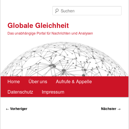
Zum
primären
Such
Inhalt
springen
Globale Gleichheit
Das unabhängige Portal für Nachrichten und Analysen
Hauptmenü
Home
Über uns
Aufrufe & Appelle
Datenschutz
Impressum
Beitragsnavigation
←
Vorheriger
Nächster
→