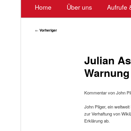
Hauptmenü
Home
Über uns
Aufrufe 
Beitragsnavigation
←
Vorheriger
Julian A
Warnung 
Kommentar von John Pilg
John Pilger, ein weltwei
zur Verhaftung von Wiki
Erklärung ab.