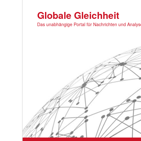
Zum
primären
Globale Gleichheit
Inhalt
Das unabhängige Portal für Nachrichten und Analy
springen