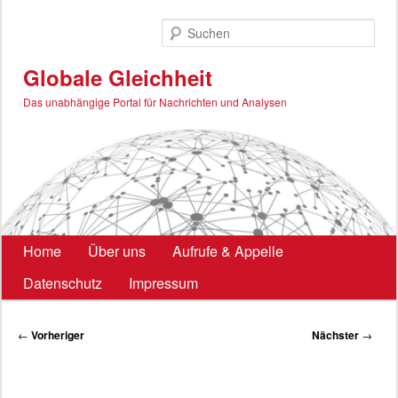
Zum
primären
Such
Inhalt
springen
Globale Gleichheit
Das unabhängige Portal für Nachrichten und Analysen
Hauptmenü
Home
Über uns
Aufrufe & Appelle
Datenschutz
Impressum
Beitragsnavigation
←
Vorheriger
Nächster
→