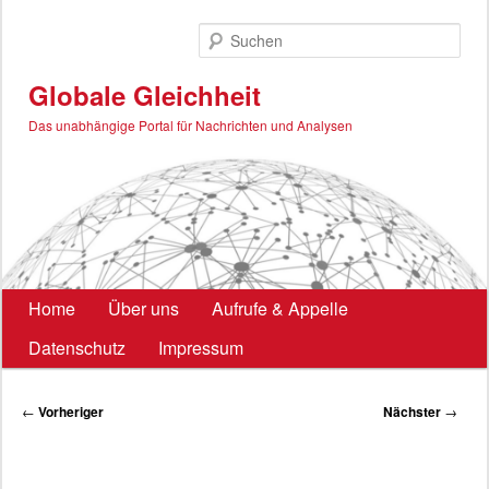
Zum
primären
Such
Inhalt
springen
Globale Gleichheit
Das unabhängige Portal für Nachrichten und Analysen
Hauptmenü
Home
Über uns
Aufrufe & Appelle
Datenschutz
Impressum
Beitragsnavigation
←
Vorheriger
Nächster
→