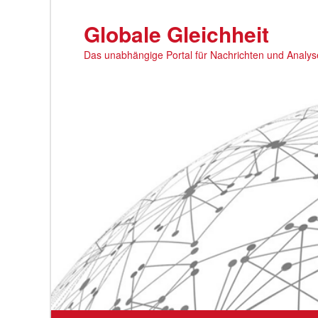
Zum
primären
Globale Gleichheit
Inhalt
Das unabhängige Portal für Nachrichten und Analy
springen