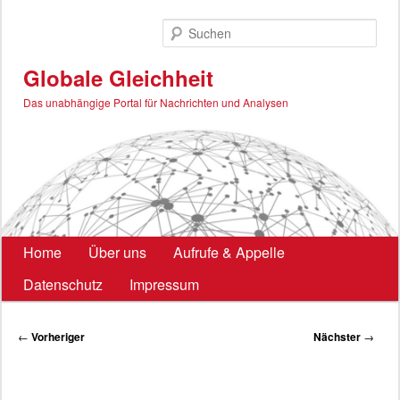
Zum
primären
Such
Inhalt
springen
Globale Gleichheit
Das unabhängige Portal für Nachrichten und Analysen
Hauptmenü
Home
Über uns
Aufrufe & Appelle
Datenschutz
Impressum
Beitragsnavigation
←
Vorheriger
Nächster
→