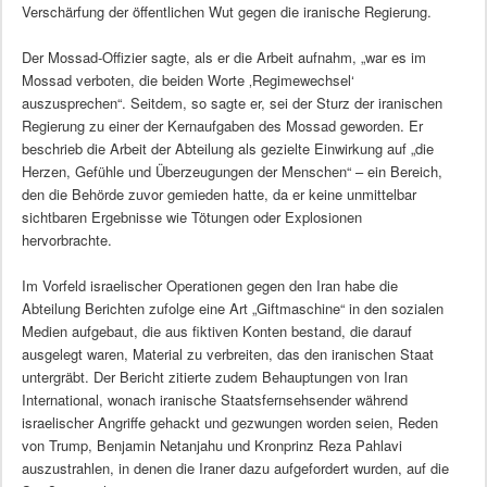
Verschärfung der öffentlichen Wut gegen die iranische Regierung.
Der Mossad-Offizier sagte, als er die Arbeit aufnahm, „war es im
Mossad verboten, die beiden Worte ‚Regimewechsel‘
auszusprechen“. Seitdem, so sagte er, sei der Sturz der iranischen
Regierung zu einer der Kernaufgaben des Mossad geworden. Er
beschrieb die Arbeit der Abteilung als gezielte Einwirkung auf „die
Herzen, Gefühle und Überzeugungen der Menschen“ – ein Bereich,
den die Behörde zuvor gemieden hatte, da er keine unmittelbar
sichtbaren Ergebnisse wie Tötungen oder Explosionen
hervorbrachte.
Im Vorfeld israelischer Operationen gegen den Iran habe die
Abteilung Berichten zufolge eine Art „Giftmaschine“ in den sozialen
Medien aufgebaut, die aus fiktiven Konten bestand, die darauf
ausgelegt waren, Material zu verbreiten, das den iranischen Staat
untergräbt. Der Bericht zitierte zudem Behauptungen von Iran
International, wonach iranische Staatsfernsehsender während
israelischer Angriffe gehackt und gezwungen worden seien, Reden
von Trump, Benjamin Netanjahu und Kronprinz Reza Pahlavi
auszustrahlen, in denen die Iraner dazu aufgefordert wurden, auf die