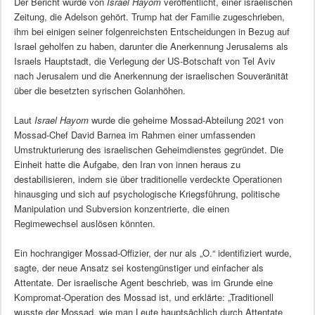
Der Bericht wurde von
Israel Hayom
veröffentlicht, einer israelischen
Zeitung, die Adelson gehört. Trump hat der Familie zugeschrieben,
ihm bei einigen seiner folgenreichsten Entscheidungen in Bezug auf
Israel geholfen zu haben, darunter die Anerkennung Jerusalems als
Israels Hauptstadt, die Verlegung der US-Botschaft von Tel Aviv
nach Jerusalem und die Anerkennung der israelischen Souveränität
über die besetzten syrischen Golanhöhen.
Laut
Israel Hayom
wurde die geheime Mossad-Abteilung 2021 von
Mossad-Chef David Barnea im Rahmen einer umfassenden
Umstrukturierung des israelischen Geheimdienstes gegründet. Die
Einheit hatte die Aufgabe, den Iran von innen heraus zu
destabilisieren, indem sie über traditionelle verdeckte Operationen
hinausging und sich auf psychologische Kriegsführung, politische
Manipulation und Subversion konzentrierte, die einen
Regimewechsel auslösen könnten.
Ein hochrangiger Mossad-Offizier, der nur als „O.“ identifiziert wurde,
sagte, der neue Ansatz sei kostengünstiger und einfacher als
Attentate. Der israelische Agent beschrieb, was im Grunde eine
Kompromat-Operation des Mossad ist, und erklärte: „Traditionell
wusste der Mossad, wie man Leute hauptsächlich durch Attentate