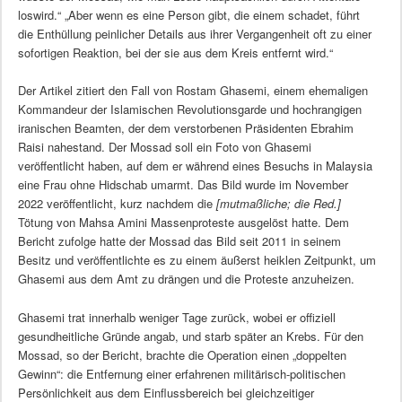
loswird.“ „Aber wenn es eine Person gibt, die einem schadet, führt
die Enthüllung peinlicher Details aus ihrer Vergangenheit oft zu einer
sofortigen Reaktion, bei der sie aus dem Kreis entfernt wird.“
Der Artikel zitiert den Fall von Rostam Ghasemi, einem ehemaligen
Kommandeur der Islamischen Revolutionsgarde und hochrangigen
iranischen Beamten, der dem verstorbenen Präsidenten Ebrahim
Raisi nahestand. Der Mossad soll ein Foto von Ghasemi
veröffentlicht haben, auf dem er während eines Besuchs in Malaysia
eine Frau ohne Hidschab umarmt. Das Bild wurde im November
2022 veröffentlicht, kurz nachdem die
[mutmaßliche; die Red.]
Tötung von Mahsa Amini Massenproteste ausgelöst hatte. Dem
Bericht zufolge hatte der Mossad das Bild seit 2011 in seinem
Besitz und veröffentlichte es zu einem äußerst heiklen Zeitpunkt, um
Ghasemi aus dem Amt zu drängen und die Proteste anzuheizen.
Ghasemi trat innerhalb weniger Tage zurück, wobei er offiziell
gesundheitliche Gründe angab, und starb später an Krebs. Für den
Mossad, so der Bericht, brachte die Operation einen „doppelten
Gewinn“: die Entfernung einer erfahrenen militärisch-politischen
Persönlichkeit aus dem Einflussbereich bei gleichzeitiger