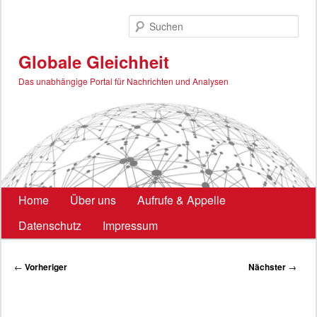
Zum
primären
Such
Inhalt
springen
Globale Gleichheit
Das unabhängige Portal für Nachrichten und Analysen
Hauptmenü
Home
Über uns
Aufrufe & Appelle
Datenschutz
Impressum
Beitragsnavigation
←
Vorheriger
Nächster
→