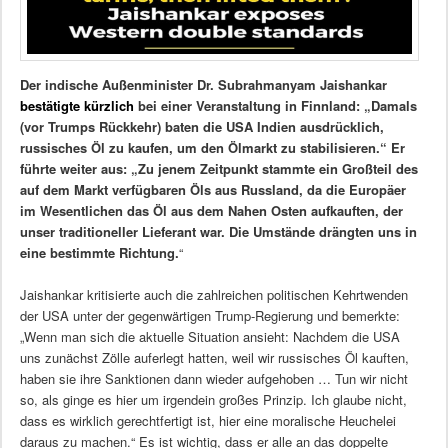
Der indische Außenminister Dr. Subrahmanyam Jaishankar
bestätigte kürzlich
bei einer Veranstaltung in Finnland: „Damals
(vor Trumps Rückkehr) baten die USA Indien ausdrücklich,
russisches Öl zu kaufen, um den Ölmarkt zu stabilisieren.“ Er
führte weiter aus: „Zu jenem Zeitpunkt stammte ein Großteil des
auf dem Markt verfügbaren Öls aus Russland, da die Europäer
im Wesentlichen das Öl aus dem Nahen Osten aufkauften, der
unser traditioneller Lieferant war. Die Umstände drängten uns in
eine bestimmte Richtung.
“
Jaishankar kritisierte auch die zahlreichen politischen Kehrtwenden
der USA unter der gegenwärtigen Trump-Regierung und bemerkte:
„Wenn man sich die aktuelle Situation ansieht: Nachdem die USA
uns zunächst Zölle auferlegt hatten, weil wir russisches Öl kauften,
haben sie ihre Sanktionen dann wieder aufgehoben … Tun wir nicht
so, als ginge es hier um irgendein großes Prinzip. Ich glaube nicht,
dass es wirklich gerechtfertigt ist, hier eine moralische Heuchelei
daraus zu machen.“ Es ist wichtig, dass er alle an das doppelte