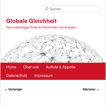
Zum
primären
Such
Inhalt
springen
Globale Gleichheit
Das unabhängige Portal für Nachrichten und Analysen
Hauptmenü
Home
Über uns
Aufrufe & Appelle
Datenschutz
Impressum
Beitragsnavigation
←
Vorheriger
Nächster
→