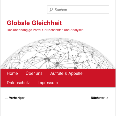
Zum
primären
Such
Inhalt
springen
Globale Gleichheit
Das unabhängige Portal für Nachrichten und Analysen
Hauptmenü
Home
Über uns
Aufrufe & Appelle
Datenschutz
Impressum
Beitragsnavigation
←
Vorheriger
Nächster
→