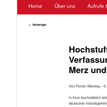
Hauptmenü
Home
Über uns
Aufrufe 
Beitragsnavigation
←
Vorheriger
Hochstuf
Verfassu
Merz und
Von Florian Warweg – 6.
In ihren buchstäblich l
deutschen Inlandsgeheimd