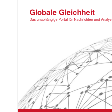
Zum
primären
Globale Gleichheit
Inhalt
Das unabhängige Portal für Nachrichten und Analy
springen