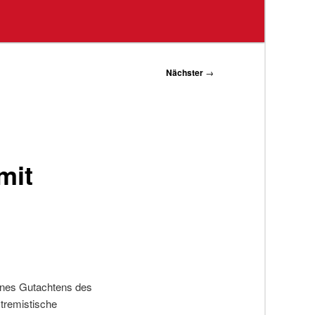
Nächster
→
mit
eines Gutachtens des
xtremistische