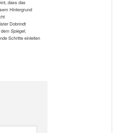
int, dass das
esem Hintergrund
cht
ster Dobrindt
e dem
Spiegel
,
de Schritte einleiten