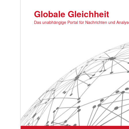
Zum
primären
Globale Gleichheit
Inhalt
Das unabhängige Portal für Nachrichten und Analy
springen