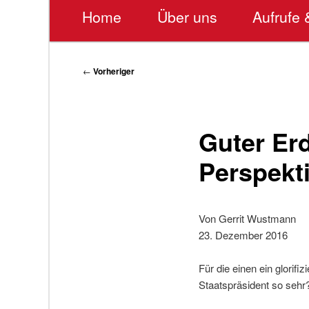
Hauptmenü
Home
Über uns
Aufrufe 
Beitragsnavigation
←
Vorheriger
Guter Er
Perspekt
Von Gerrit Wustmann
23. Dezember 2016
Für die einen ein glorifiz
Staatspräsident so sehr