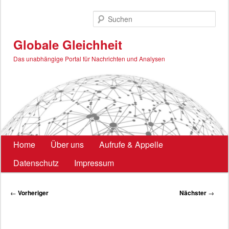
Zum
primären
Such
Inhalt
springen
Globale Gleichheit
Das unabhängige Portal für Nachrichten und Analysen
Hauptmenü
Home
Über uns
Aufrufe & Appelle
Datenschutz
Impressum
Beitragsnavigation
←
Vorheriger
Nächster
→