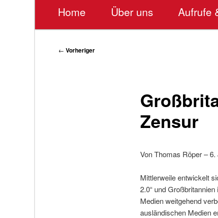
Hauptmenü
Home
Über uns
Aufrufe 
Beitragsnavigation
←
Vorheriger
Großbrita
Zensur
Von Thomas Röper – 6. 
Mittlerweile entwickelt
2.0“ und Großbritannien
Medien weitgehend verbo
ausländischen Medien erf