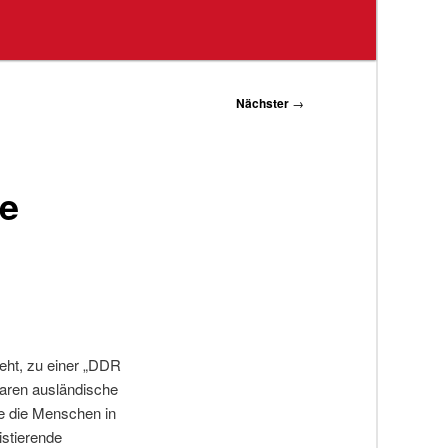
Nächster
→
ie
eht, zu einer „DDR
waren ausländische
ie die Menschen in
istierende