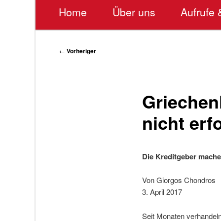
Hauptmenü
Home
Über uns
Aufrufe 
Beitragsnavigation
←
Vorheriger
Griechen
nicht erf
Die Kreditgeber mache
Von Giorgos Chondros
3. April 2017
Seit Monaten verhandeln