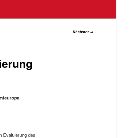
Nächster
→
ierung
amteuropa
en Evaluierung des