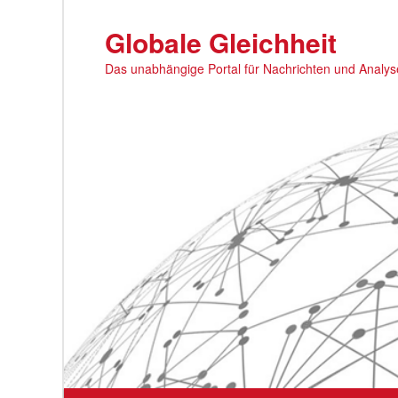
Zum
primären
Globale Gleichheit
Inhalt
Das unabhängige Portal für Nachrichten und Analy
springen