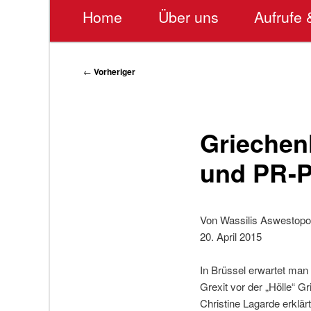
Hauptmenü
Home
Über uns
Aufrufe 
Beitragsnavigation
←
Vorheriger
Griechen
und PR-
Von Wassilis Aswestopo
20. April 2015
In Brüssel erwartet man
Grexit vor der „Hölle“ 
Christine Lagarde erklär