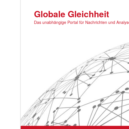
Zum
primären
Globale Gleichheit
Inhalt
Das unabhängige Portal für Nachrichten und Analy
springen