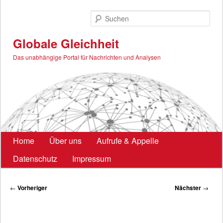
Zum
primären
Such
Inhalt
springen
Globale Gleichheit
Das unabhängige Portal für Nachrichten und Analysen
Hauptmenü
Home
Über uns
Aufrufe & Appelle
Datenschutz
Impressum
Beitragsnavigation
←
Vorheriger
Nächster
→