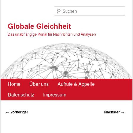
Zum
primären
Such
Inhalt
springen
Globale Gleichheit
Das unabhängige Portal für Nachrichten und Analysen
Hauptmenü
Home
Über uns
Aufrufe & Appelle
Datenschutz
Impressum
Beitragsnavigation
←
Vorheriger
Nächster
→