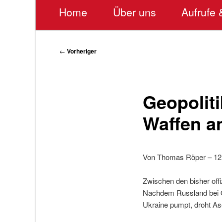
Hauptmenü
Home
Über uns
Aufrufe 
Beitragsnavigation
←
Vorheriger
Geopolit
Waffen an
Von Thomas Röper – 12
Zwischen den bisher offi
Nachdem Russland bei Od
Ukraine pumpt, droht As