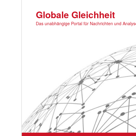
Zum
primären
Globale Gleichheit
Inhalt
Das unabhängige Portal für Nachrichten und Analy
springen