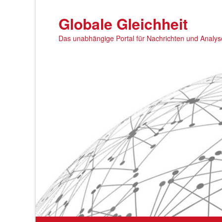
Zum
primären
Globale Gleichheit
Inhalt
Das unabhängige Portal für Nachrichten und Analy
springen