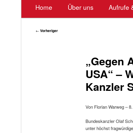
Hauptmenü
Home
Über uns
Aufrufe 
Beitragsnavigation
←
Vorheriger
„Gegen A
USA“ – W
Kanzler 
Von Florian Warweg – 8
Bundeskanzler Olaf Schol
unter höchst fragwürdig