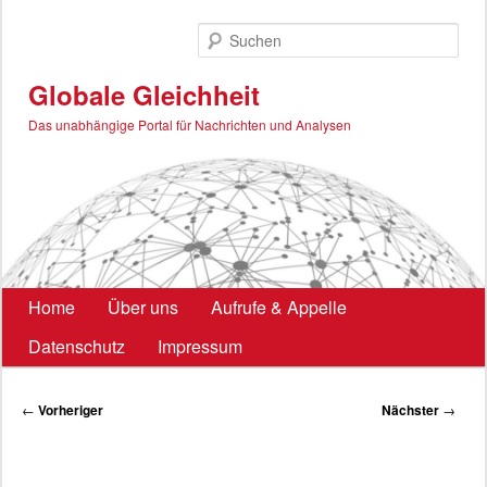
Zum
primären
Such
Inhalt
springen
Globale Gleichheit
Das unabhängige Portal für Nachrichten und Analysen
Hauptmenü
Home
Über uns
Aufrufe & Appelle
Datenschutz
Impressum
Beitragsnavigation
←
Vorheriger
Nächster
→