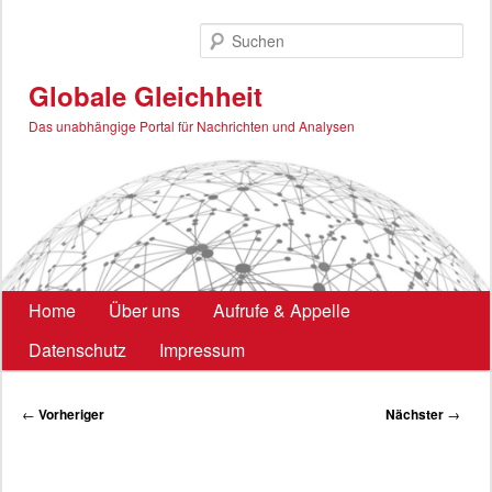
Zum
primären
Such
Inhalt
springen
Globale Gleichheit
Das unabhängige Portal für Nachrichten und Analysen
Hauptmenü
Home
Über uns
Aufrufe & Appelle
Datenschutz
Impressum
Beitragsnavigation
←
Vorheriger
Nächster
→