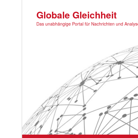
Zum
primären
Globale Gleichheit
Inhalt
Das unabhängige Portal für Nachrichten und Analy
springen