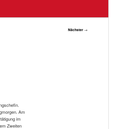
Nächster
→
ungschefin.
tagmorgen. Am
tätigung im
 dem Zweiten