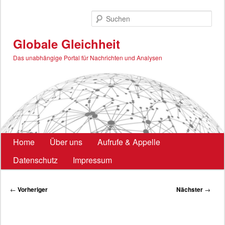
Zum
primären
Such
Inhalt
springen
Globale Gleichheit
Das unabhängige Portal für Nachrichten und Analysen
Hauptmenü
Home
Über uns
Aufrufe & Appelle
Datenschutz
Impressum
Beitragsnavigation
←
Vorheriger
Nächster
→