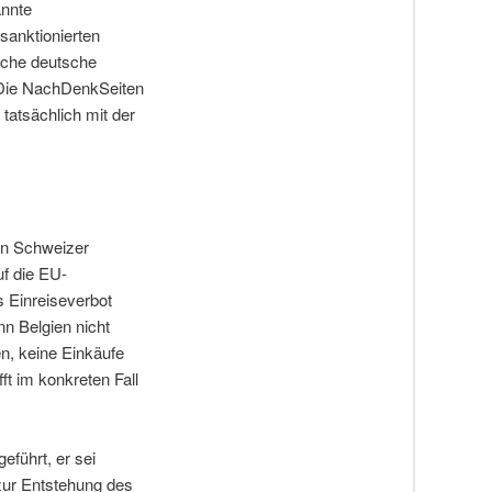
nnte
sanktionierten
eiche deutsche
. Die NachDenkSeiten
tatsächlich mit der
en Schweizer
f die EU-
s Einreiseverbot
n Belgien nicht
n, keine Einkäufe
fft im konkreten Fall
eführt, er sei
zur Entstehung des