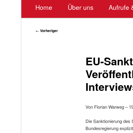
Hauptmenü
Home
Über uns
Aufrufe 
Beitragsnavigation
←
Vorheriger
EU-Sankt
Veröffen
Interview
Von Florian Warweg – 1
Die Sanktionierung des 
Bundesregierung explizit