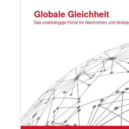
Zum
primären
Globale Gleichheit
Inhalt
Das unabhängige Portal für Nachrichten und Analy
springen