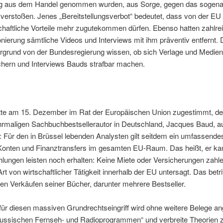
ag aus dem Handel genommen wurden, aus Sorge, gegen das sogena
 verstoßen. Jenes „Bereitstellungsverbot“ bedeutet, dass von der EU 
schaftliche Vorteile mehr zugutekommen dürfen. Ebenso hatten zahlr
nierung sämtliche Videos und Interviews mit ihm präventiv entfernt
ergrund von der Bundesregierung wissen, ob sich Verlage und Medien 
chern und Interviews Bauds strafbar machen.
tte am 15. Dezember im Rat der Europäischen Union zugestimmt, d
hrmaligen Sachbuchbestsellerautor in Deutschland, Jacques Baud, au
: Für den in Brüssel lebenden Analysten gilt seitdem ein umfassende
 Konten und Finanztransfers im gesamten EU-Raum. Das heißt, er kan
lungen leisten noch erhalten: Keine Miete oder Versicherungen zahle
Art von wirtschaftlicher Tätigkeit innerhalb der EU untersagt. Das betri
en Verkäufen seiner Bücher, darunter mehrere Bestseller.
ür diesen massiven Grundrechtseingriff wird ohne weitere Belege ang
russischen Fernseh- und Radioprogrammen“ und verbreite Theorien 