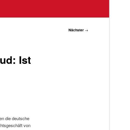
Nächster
→
d: Ist
d
den die deutsche
chtsgeschäft von