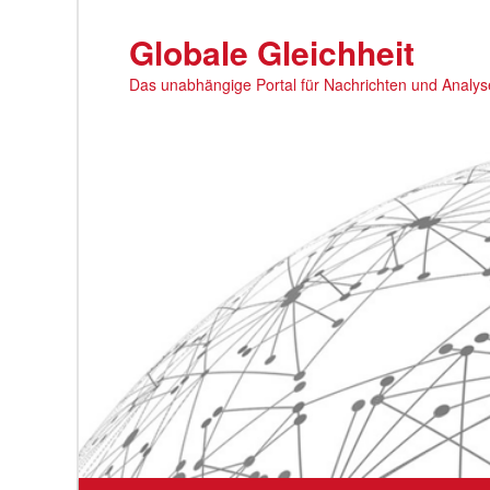
Zum
primären
Globale Gleichheit
Inhalt
Das unabhängige Portal für Nachrichten und Analy
springen