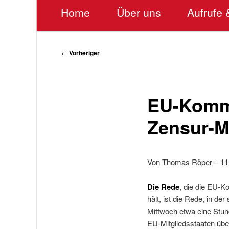
Hauptmenü
Home
Über uns
Aufrufe 
Beitragsnavigation
←
Vorheriger
EU-Kommi
Zensur-M
Von Thomas Röper – 11
Die Rede
, die die EU-K
hält, ist die Rede, in d
Mittwoch etwa eine Stun
EU-Mitgliedsstaaten über