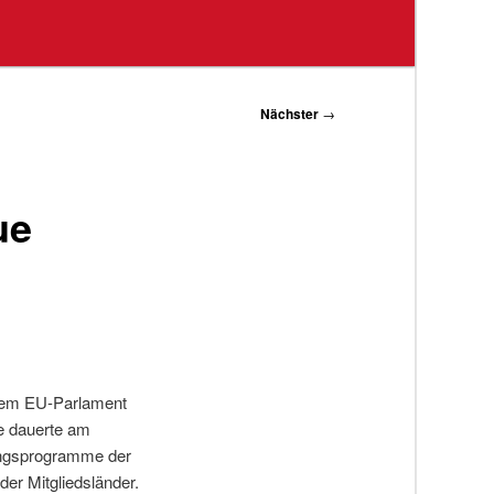
Nächster
→
ue
r dem EU-Parlament
de dauerte am
tungsprogramme der
der Mitgliedsländer.