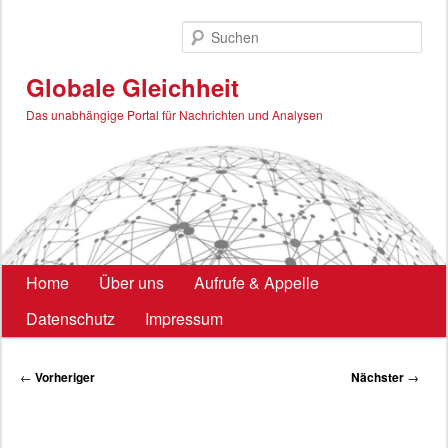
Zum
primären
Such
Inhalt
springen
Globale Gleichheit
Das unabhängige Portal für Nachrichten und Analysen
Hauptmenü
Home
Über uns
Aufrufe & Appelle
Datenschutz
Impressum
Beitragsnavigation
←
Vorheriger
Nächster
→