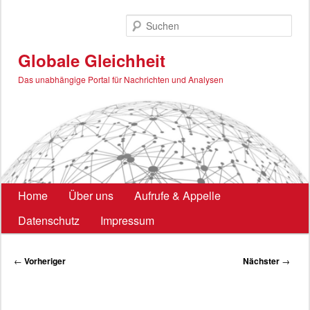
Zum
primären
Such
Inhalt
springen
Globale Gleichheit
Das unabhängige Portal für Nachrichten und Analysen
Hauptmenü
Home
Über uns
Aufrufe & Appelle
Datenschutz
Impressum
Beitragsnavigation
←
Vorheriger
Nächster
→