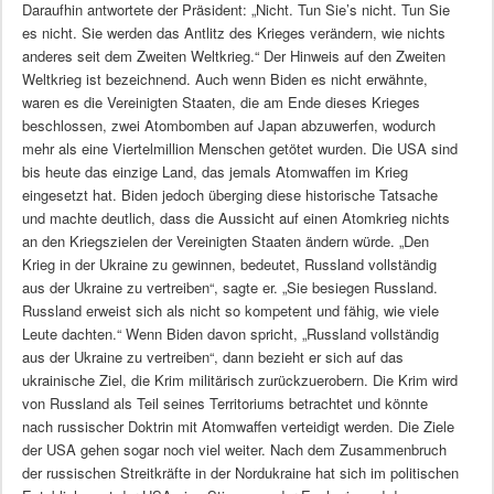
Daraufhin antwortete der Präsident: „Nicht. Tun Sie’s nicht. Tun Sie
es nicht. Sie werden das Antlitz des Krieges verändern, wie nichts
anderes seit dem Zweiten Weltkrieg.“ Der Hinweis auf den Zweiten
Weltkrieg ist bezeichnend. Auch wenn Biden es nicht erwähnte,
waren es die Vereinigten Staaten, die am Ende dieses Krieges
beschlossen, zwei Atombomben auf Japan abzuwerfen, wodurch
mehr als eine Viertelmillion Menschen getötet wurden. Die USA sind
bis heute das einzige Land, das jemals Atomwaffen im Krieg
eingesetzt hat. Biden jedoch überging diese historische Tatsache
und machte deutlich, dass die Aussicht auf einen Atomkrieg nichts
an den Kriegszielen der Vereinigten Staaten ändern würde. „Den
Krieg in der Ukraine zu gewinnen, bedeutet, Russland vollständig
aus der Ukraine zu vertreiben“, sagte er. „Sie besiegen Russland.
Russland erweist sich als nicht so kompetent und fähig, wie viele
Leute dachten.“ Wenn Biden davon spricht, „Russland vollständig
aus der Ukraine zu vertreiben“, dann bezieht er sich auf das
ukrainische Ziel, die Krim militärisch zurückzuerobern. Die Krim wird
von Russland als Teil seines Territoriums betrachtet und könnte
nach russischer Doktrin mit Atomwaffen verteidigt werden. Die Ziele
der USA gehen sogar noch viel weiter. Nach dem Zusammenbruch
der russischen Streitkräfte in der Nordukraine hat sich im politischen