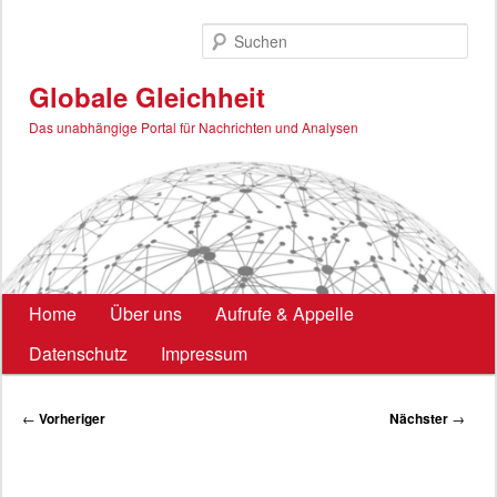
Zum
primären
Such
Inhalt
springen
Globale Gleichheit
Das unabhängige Portal für Nachrichten und Analysen
Hauptmenü
Home
Über uns
Aufrufe & Appelle
Datenschutz
Impressum
Beitragsnavigation
←
Vorheriger
Nächster
→