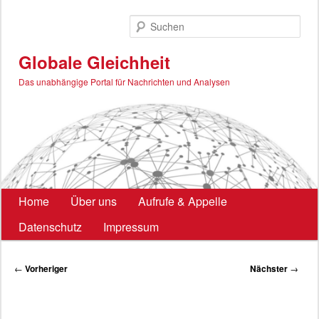
Zum
primären
Such
Inhalt
springen
Globale Gleichheit
Das unabhängige Portal für Nachrichten und Analysen
Hauptmenü
Home
Über uns
Aufrufe & Appelle
Datenschutz
Impressum
Beitragsnavigation
←
Vorheriger
Nächster
→