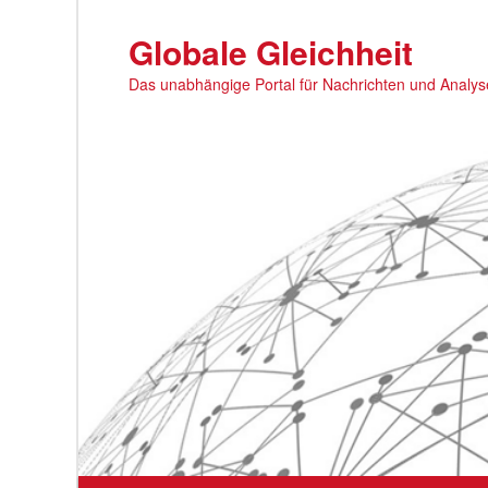
Zum
primären
Globale Gleichheit
Inhalt
Das unabhängige Portal für Nachrichten und Analy
springen