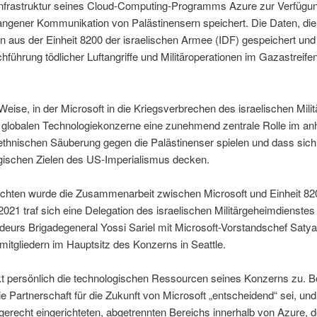
Infrastruktur seines Cloud-Computing-Programms Azure zur Verfügung 
ngener Kommunikation von Palästinensern speichert. Die Daten, die
n aus der Einheit 8200 der israelischen Armee (IDF) gespeichert und
rchführung tödlicher Luftangriffe und Militäroperationen im Gazastreif
Weise, in der Microsoft in die Kriegsverbrechen des israelischen Milit
e globalen Technologiekonzerne eine zunehmend zentrale Rolle im an
ethnischen Säuberung gegen die Palästinenser spielen und dass sich 
gischen Zielen des US-Imperialismus decken.
ichten wurde die Zusammenarbeit zwischen Microsoft und Einheit 82
021 traf sich eine Delegation des israelischen Militärgeheimdienstes
urs Brigadegeneral Yossi Sariel mit Microsoft-Vorstandschef Satya
itgliedern im Hauptsitz des Konzerns in Seattle.
t persönlich die technologischen Ressourcen seines Konzerns zu. Be
e Partnerschaft für die Zukunft von Microsoft „entscheidend“ sei, und 
erecht eingerichteten, abgetrennten Bereichs innerhalb von Azure, d