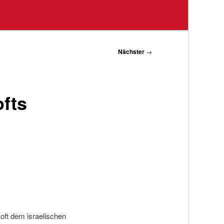
Nächster
→
ofts
ft dem israelischen