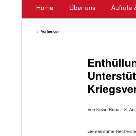
Hauptmenü
Home
Über uns
Aufrufe 
Beitragsnavigation
←
Vorheriger
Enthüllun
Unterstüt
Kriegsve
Von Kevin Reed – 8. Au
Gemeinsame Recherchen 