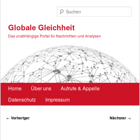
Zum
primären
Such
Inhalt
springen
Globale Gleichheit
Das unabhängige Portal für Nachrichten und Analysen
Hauptmenü
Home
Über uns
Aufrufe & Appelle
Datenschutz
Impressum
Beitragsnavigation
←
Vorheriger
Nächster
→