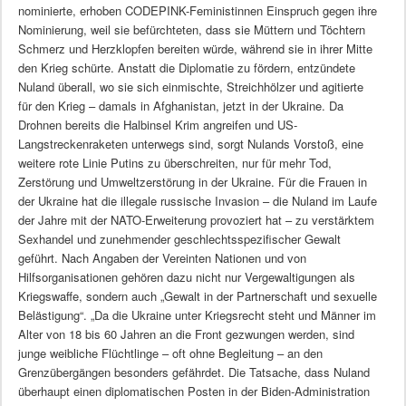
nominierte, erhoben CODEPINK-Feministinnen Einspruch gegen ihre
Nominierung, weil sie befürchteten, dass sie Müttern und Töchtern
Schmerz und Herzklopfen bereiten würde, während sie in ihrer Mitte
den Krieg schürte. Anstatt die Diplomatie zu fördern, entzündete
Nuland überall, wo sie sich einmischte, Streichhölzer und agitierte
für den Krieg – damals in Afghanistan, jetzt in der Ukraine. Da
Drohnen bereits die Halbinsel Krim angreifen und US-
Langstreckenraketen unterwegs sind, sorgt Nulands Vorstoß, eine
weitere rote Linie Putins zu überschreiten, nur für mehr Tod,
Zerstörung und Umweltzerstörung in der Ukraine. Für die Frauen in
der Ukraine hat die illegale russische Invasion – die Nuland im Laufe
der Jahre mit der NATO-Erweiterung provoziert hat – zu verstärktem
Sexhandel und zunehmender geschlechtsspezifischer Gewalt
geführt. Nach Angaben der Vereinten Nationen und von
Hilfsorganisationen gehören dazu nicht nur Vergewaltigungen als
Kriegswaffe, sondern auch „Gewalt in der Partnerschaft und sexuelle
Belästigung“. „Da die Ukraine unter Kriegsrecht steht und Männer im
Alter von 18 bis 60 Jahren an die Front gezwungen werden, sind
junge weibliche Flüchtlinge – oft ohne Begleitung – an den
Grenzübergängen besonders gefährdet. Die Tatsache, dass Nuland
überhaupt einen diplomatischen Posten in der Biden-Administration