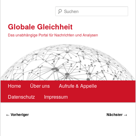
Zum
primären
Such
Inhalt
springen
Globale Gleichheit
Das unabhängige Portal für Nachrichten und Analysen
Hauptmenü
Home
Über uns
Aufrufe & Appelle
Datenschutz
Impressum
Beitragsnavigation
←
Vorheriger
Nächster
→